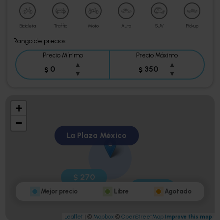
Agotado
Bicicleta
Traffic
Moto
Auto
SUV
Pickup
Rango de precios:
Precio Mínimo
Precio Máximo
▲
▲
$
$
▼
▼
+
−
La Plaza México
$ 270
$ 350
$ 300
Mejor precio
Libre
Agotado
Leaflet
| ©
Mapbox
©
OpenStreetMap
Improve this map