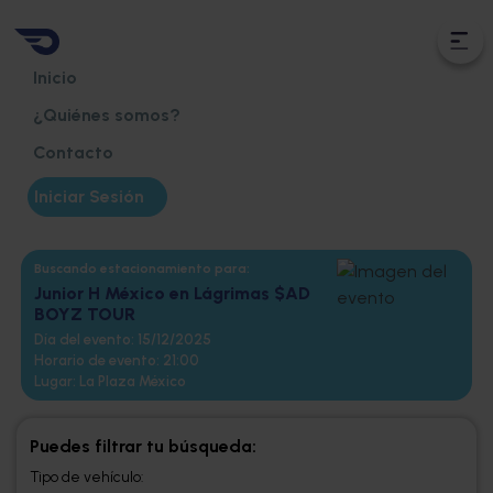
Inicio
¿Quiénes somos?
Contacto
Iniciar Sesión
Buscando estacionamiento para:
Junior H México en Lágrimas $AD
BOYZ TOUR
Día del evento:
15/12/2025
Horario de evento:
21:00
Lugar:
La Plaza México
Puedes filtrar tu búsqueda:
Tipo de vehículo: