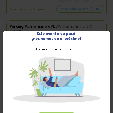
Estaciona desde
$300
Quedan sólo 6 lugares
Parking Patriotismo 671,
AV. Patriotismo 671
CDMX
Este evento ya pasó,
¡nos vemos en el próximo!
Estacionamiento con servicios de valet.
Entrega de llaves
Vehículos permitidos:
Encuentra tu evento ahora...
850 mts / 10 min del evento
Estaciona desde
$270
Quedan sólo 25 lugares
Parking FILADELFIA,
Filadelfia 115
,
Nápoles
Entrega de llaves
Vehículos permitidos:
1600 mts / 19 min del evento