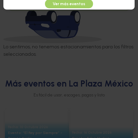
Sin lugares disponibles
Ver más eventos
Lo sentimos, no tenemos estacionamientos para los filtros
seleccionados.
Más eventos en La Plaza México
Es fácil de usar, escoges, pagas y listo
Fecha: 10 Octubre 2026
Evento: “El Rey por Siempre” -
Fecha: 16 Octubre 2026