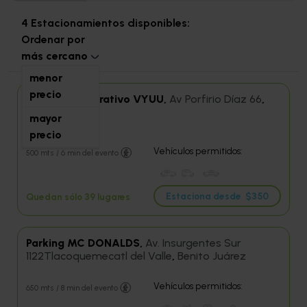
4 Estacionamientos disponibles:
Ordenar por
más cercano
menor
precio
Parking Corporativo VYUU,
Av Porfirio Díaz 66
,
Noche Buena
mayor
precio
Entrega de llaves
Vehículos permitidos:
500 mts / 6 min del evento
Estaciona desde
$350
Quedan sólo 39 lugares
Parking MC DONALDS,
Av. Insurgentes Sur
1122Tlacoquemecatl del Valle
,
Benito Juárez
Vehículos permitidos:
650 mts / 8 min del evento