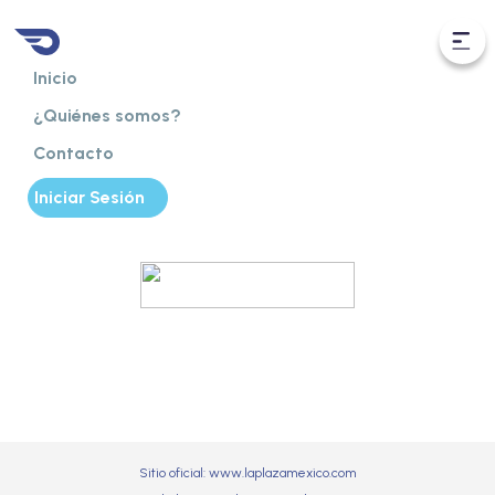
Inicio
¿Quiénes somos?
Contacto
Iniciar Sesión
¡Estaciona fácil y vive al máximo
tu evento en la Plaza de Toros "La México"!
Cda. Augusto Rodin 130, Cd. de los Deportes
Sitio oficial:
www.laplazamexico.com