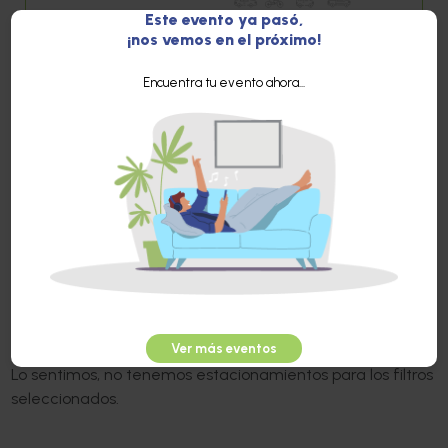
Este evento ya pasó,
Estaciona desde
$300
Quedan sólo 8 lugares
¡nos vemos en el próximo!
Encuentra tu evento ahora...
Parking FILADELFIA,
Filadelfia 115
,
Nápoles
Entrega de llaves
Vehículos permitidos:
1600 mts / 19 min del evento
Sin lugares disponibles
Ver más eventos
Lo sentimos, no tenemos estacionamientos para los filtros
seleccionados.