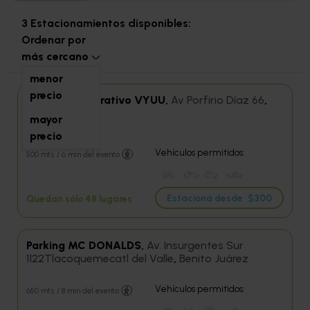
3 Estacionamientos disponibles:
Ordenar por
más cercano
menor
precio
Parking Corporativo VYUU,
Av Porfirio Díaz 66
,
Noche Buena
mayor
precio
Entrega de llaves
Vehículos permitidos:
500 mts / 6 min del evento
Estaciona desde
$300
Quedan sólo 48 lugares
Parking MC DONALDS,
Av. Insurgentes Sur
1122Tlacoquemecatl del Valle
,
Benito Juárez
Vehículos permitidos:
650 mts / 8 min del evento