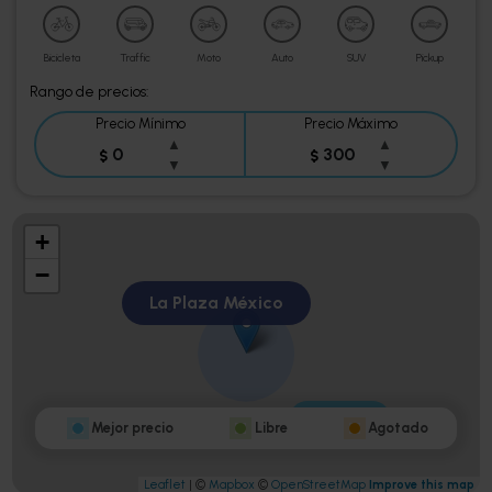
Agotado
Bicicleta
Traffic
Moto
Auto
SUV
Pickup
Rango de precios:
Precio Mínimo
Precio Máximo
▲
▲
$
$
▼
▼
+
−
La Plaza México
$ 300
$ 300
Mejor precio
Libre
Agotado
Leaflet
| ©
Mapbox
©
OpenStreetMap
Improve this map