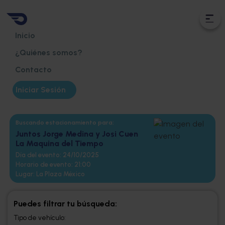
Inicio
¿Quiénes somos?
Contacto
Iniciar Sesión
Buscando estacionamiento para:
Juntos Jorge Medina y Josi Cuen
La Maquina del Tiempo
Día del evento:
24/10/2025
Horario de evento:
21:00
Lugar:
La Plaza México
Puedes filtrar tu búsqueda:
Tipo de vehículo: